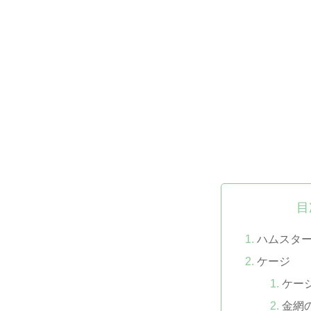
目
ハムスタ
ケージ
ケー
金網