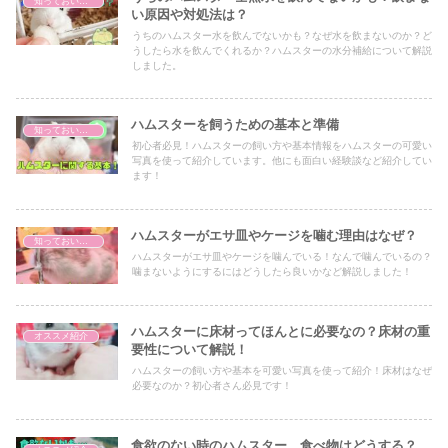
知っておいてほしいこと
い原因や対処法は？
うちのハムスター水を飲んでないかも？なぜ水を飲まないのか？ど
うしたら水を飲んでくれるか？ハムスターの水分補給について解説
しました。
ハムスターを飼うための基本と準備
知っておいてほしいこと
初心者必見！ハムスターの飼い方や基本情報をハムスターの可愛い
写真を使って紹介しています。他にも面白い経験談など紹介してい
ます！
ハムスターがエサ皿やケージを噛む理由はなぜ？
知っておいてほしいこと
ハムスターがエサ皿やケージを噛んでいる！なんで噛んでいるの？
噛まないようにするにはどうしたら良いかなど解説しました！
ハムスターに床材ってほんとに必要なの？床材の重
オススメ紹介
要性について解説！
ハムスターの飼い方や基本を可愛い写真を使って紹介！床材はなぜ
必要なのか？初心者さん必見です！
食欲のない時のハムスター、食べ物はどうする？